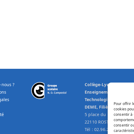
-nous ?
Collège-Lycée
ons
Enseignement Général 
gales
Technologique,
Pour offrir 
DEME, Filière ST2S
cookies pou
té
5 place du bourg Coz
consentir à
comportemen
22110 ROSTRENEN
consentir o
Tél : 02.96.29.00.34
caractéristi