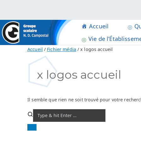
Aller
au
contenu
Accueil
Qu
Groupe Scolaire Notre 
Collège, Lycée, BTS à Rostrene
Vie de l’Établissem
Accueil
Fichier média
x logos accueil
x logos accueil
Il semble que rien ne soit trouvé pour votre recherc
Search
for: