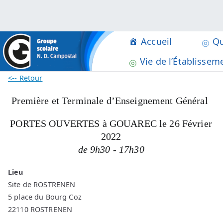
Aller
au
contenu
Accueil
Qu
Groupe Scolaire Notre 
Collège, Lycée, BTS à Rostrene
Vie de l’Établissem
<-- Retour
Première et Terminale d’Enseignement Général
PORTES OUVERTES à GOUAREC le 26 Février
2022
de 9h30 - 17h30
Lieu
Site de ROSTRENEN
5 place du Bourg Coz
22110 ROSTRENEN