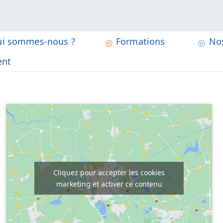
i sommes-nous ?
Formations
Nos
Dame de Campostal à Rostrenen
n
ent
Cliquez pour accepter les cookies
marketing et activer ce contenu